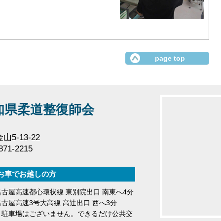
page top
知県柔道整復師会
5-13-22
71-2215
お車でお越しの方
名古屋高速都心環状線 東別院出口 南東へ4分
名古屋高速3号大高線 高辻出口 西へ3分
駐車場はございません。できるだけ公共交