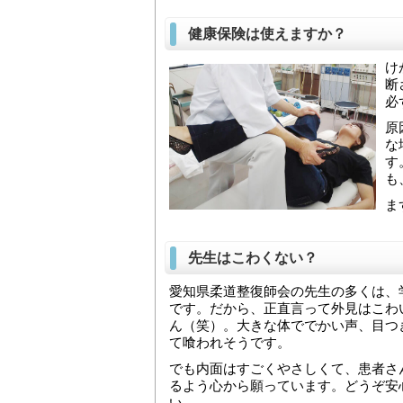
健康保険は使えますか？
け
断
必
原
な
す
も
ま
先生はこわくない？
愛知県柔道整復師会の先生の多くは、
です。だから、正直言って外見はこわ
ん（笑）。大きな体ででかい声、目つ
て喰われそうです。
でも内面はすごくやさしくて、患者さ
るよう心から願っています。どうぞ安
い。