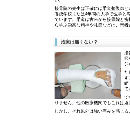
接骨院の先生は正確には柔道整復師と
養成学校または4年間の大学で医学と
ています。柔道は古来から接骨院と密
ら学ぶ崇高な精神や礼節などは、患者
治療は痛くない？
接
節
ジ
た
す
縮
て
で
りません。他の医療機関でもこれは避
しかし、それ以外は強い痛みを感じる