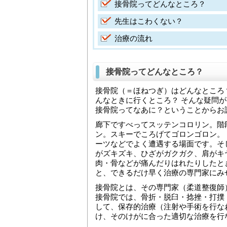
接骨院ってどんなところ？
先生はこわくない？
治療の流れ
接骨院ってどんなところ？
接骨院（＝ほねつぎ）はどんなところ
んなときに行くところ？ そんな疑問が
接骨院ってなあに？ということからお
廊下ですべってスッテンコロリン。階
ン。スキーでころげてゴロンゴロン。
ーツなどでよく遭遇する場面です。そ
がズキズキ、ひざがガクガク、肩がキ
肉・骨などが痛んだりはれたりしたと
と、できるだけ早く治療の専門家にみ
接骨院とは、その専門家（柔道整復師
接骨院では、骨折・脱臼・捻挫・打撲
して、保存的治療（注射や手術を行な
け、そのけがに合った適切な治療を行