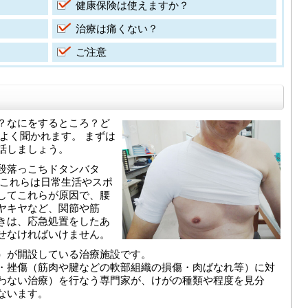
健康保険は使えますか？
治療は痛くない？
ご注意
？なにをするところ？ど
よく聞かれます。 まずは
話しましょう。
段落っこちドタンバタ
 これらは日常生活やスポ
してこれらが原因で、腰
ヤキヤなど、関節や筋
きは、応急処置をしたあ
せなければいけません。
）が開設している治療施設です。
・挫傷（筋肉や腱などの軟部組織の損傷・肉ばなれ等）に対
わない治療）を行なう専門家が、けがの種類や程度を見分
ないます。