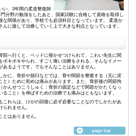
いい、3年間の柔道整復師
専門分野の勉強をしたあと、国家試験に合格して資格を取得し
接な関係があり、学校でも必須科目となっています。 柔道か
さんに接して治療していく上で大きな利点となっています。
骨院へ行くと、ベッドに寝かせつけられて、こわい先生に関
をボキボキやられ、すごく痛い治療をされる、そんなイメー
があるようです。でもそんなことはありません。
しかに、骨折や脱臼などでは、骨や関節を整復する（元に戻
こと）ために初めは痛みがあります。また、骨折後の関節拘
（かんせつこうしゅく：骨折の固定などで関節がかたくなっ
いること）を伸ばすための治療でも痛みはともないます。
もこれらは、けがの回復に必ず必要なことなのでしかたがあ
けられません。
ことはありません。
page top