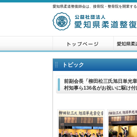
愛知県柔道整復師会は、接骨院・整骨院を開業する
トピック
前副会長「柳田松三氏旭日単光
村知事ら136名がお祝いに駆け付